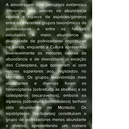
A amostragem com percursos evidenciou
diferenças nos valores de abundância
relativa e riqueza de espécies/géneros
entre os diferentes grupos taxonómicos de
polinizadores e entre os habitats
estudados. A maior abundância e
diversidade de polinizadores registou-se
na Banda, enquanto a Cultura apresentou
invariavelmente os menores valores de
abundância e de diversidade (à exceção
dos Coleoptera, que ocorreram aí com
valores superiores aos registados no
Montado). Os grupos taxonómicos mais
abundantes e diversos foram os
himenópteros (sobretudo as abelhas) e os
coleópteros (escaravelhos), embora os
dípteros (sobretudo bombiliídeos) tenham
sido abundantes no Montado. Os
lepidópteros (borboletas) constituíram o
grupo de polinizadores menos abundante
e diverso, apresentando um número