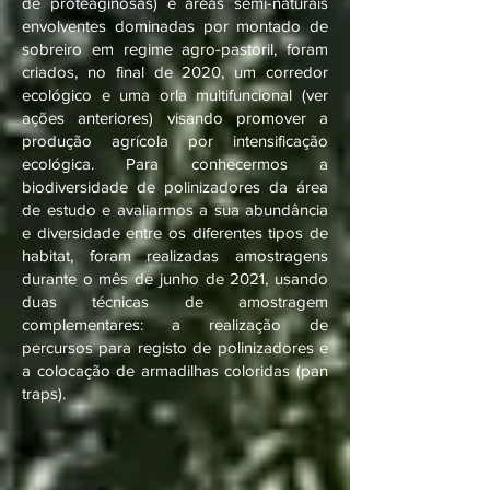
de proteaginosas) e áreas semi-naturais
envolventes dominadas por montado de
sobreiro em regime agro-pastoril, foram
criados, no final de 2020, um corredor
ecológico e uma orla multifuncional (ver
ações anteriores) visando promover a
produção agrícola por intensificação
ecológica. Para conhecermos a
biodiversidade de polinizadores da área
de estudo e avaliarmos a sua abundância
e diversidade entre os diferentes tipos de
habitat, foram realizadas amostragens
durante o mês de junho de 2021, usando
duas técnicas de amostragem
complementares: a realização de
percursos para registo de polinizadores e
a colocação de armadilhas coloridas (pan
traps).