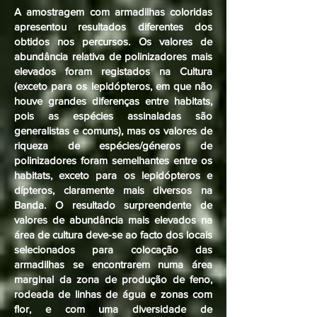
A amostragem com armadilhas coloridas
apresentou resultados diferentes dos
obtidos nos percursos. Os valores de
abundância relativa de polinizadores mais
elevados foram registados na Cultura
(exceto para os lepidópteros, em que não
houve grandes diferenças entre habitats,
pois as espécies assinaladas são
generalistas e comuns), mas os valores de
riqueza de espécies/géneros de
polinizadores foram semelhantes entre os
habitats, exceto para os lepidópteros e
dípteros, claramente mais diversos na
Banda. O resultado surpreendente de
valores de abundância mais elevados na
área de cultura deve-se ao facto dos locais
selecionados para colocação das
armadilhas se encontrarem numa área
marginal da zona de produção de feno,
rodeada de linhas de água e zonas com
flor, e com uma diversidade de