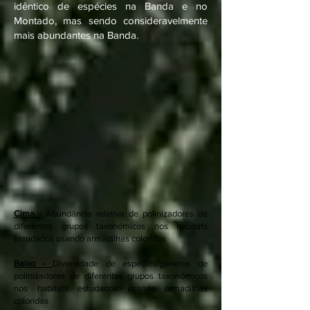
idêntico de espécies na Banda e no
Montado, mas sendo consideravelmente
mais abundantes na Banda.
Cima -
Abundância relativa de polinizadores de
diferentes grupos taxonómicos nos habitats
estudados usando armadilhas coloridas
Baixo -
Diversidade de espécies/géneros de
polinizadores de diferentes grupos taxonómicos
nos habitats estudados usando armadilhas
coloridas