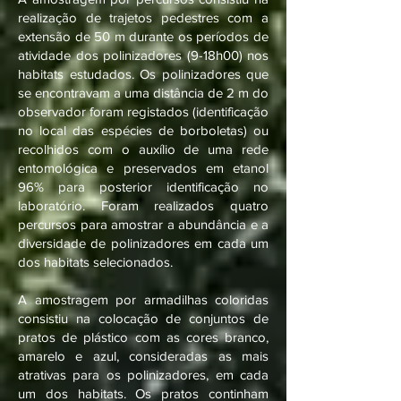
realização de trajetos pedestres com a
extensão de 50 m durante os períodos de
atividade dos polinizadores (9-18h00) nos
habitats estudados. Os polinizadores que
se encontravam a uma distância de 2 m do
observador foram registados (identificação
no local das espécies de borboletas) ou
recolhidos com o auxílio de uma rede
entomológica e preservados em etanol
96% para posterior identificação no
laboratório. Foram realizados quatro
percursos para amostrar a abundância e a
diversidade de polinizadores em cada um
dos habitats selecionados.
A amostragem por armadilhas coloridas
consistiu na colocação de conjuntos de
pratos de plástico com as cores branco,
amarelo e azul, consideradas as mais
atrativas para os polinizadores, em cada
um dos habitats. Os pratos continham