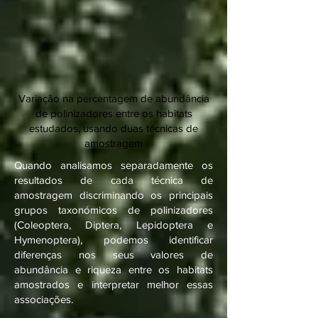
Variação na percentagem de abundância
de polinizadores entre os habitats
estudados, usando duas técnicas de
amostragem
Quando analisamos separadamente os
resultados de cada técnica de
amostragem discriminando os principais
grupos taxonómicos de polinizadores
(Coleoptera, Diptera, Lepidoptera e
Hymenoptera), podemos identificar
diferenças nos seus valores de
abundância e riqueza entre os habitats
amostrados e interpretar melhor essas
associações.