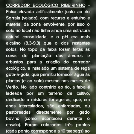
CORREDOR ECOLÓGICO RIBEIRINHO
-
Faixa elevada artificialmente junto ao rio
Sorraia (valado), com recurso a entulho e
material da zona envolvente, por isso o
solo no local não tinha ainda uma estrutura
natural consolidada, e o pH era mais
alcalino (8.3-9.3) que o dos restantes
solos. No topo da faixa foram feitas as
covas de plantação das árvores e
arbustos para a criação do corredor
ecológico, e instalado um sistema de rega
gota-a-gota, que permitiu fornecer água às
plantas (e ao solo) mesmo nos meses de
Verão. No lado contrário ao rio, a faixa é
ladeada por um terreno de cultivo,
dedicado a misturas forrageiras, que, em
anos intercalados, são enfardadas, ou
pastoreadas directamente por gado
bovino (como aconteceu durante o
ensaio). Foram colocados três pontos
(cada ponto corresponde a 10 teabags) ao