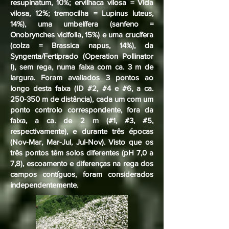
resupinatum, 10%; ervilhaca vilosa = Vicia
vilosa, 12%; tremocilha = Lupinus luteus,
14%), uma umbelífera (sanfeno =
Onobrynches vicifolia, 15%) e uma crucífera
(colza = Brassica napus, 14%), da
Syngenta/Fertiprado (Operation Pollinator
I), sem rega, numa faixa com ca. 3 m de
largura. Foram avaliados 3 pontos ao
longo desta faixa (ID #2, #4 e #6, a ca.
250-350 m de distância), cada um com um
ponto controlo correspondente, fora da
faixa, a ca. de 2 m (#1, #3, #5,
respectivamente), e durante três épocas
(Nov-Mar, Mar-Jul, Jul-Nov). Visto que os
três pontos têm solos diferentes (pH 7,0 a
7,8), escoamento e diferenças na rega dos
campos contíguos, foram considerados
independentemente.