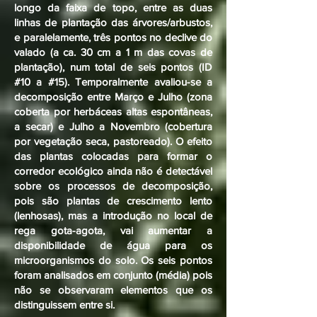
longo da faixa de topo, entre as duas
linhas de plantação das árvores/arbustos,
e paralelamente, três pontos no declive do
valado (a ca. 30 cm a 1 m das covas de
plantação), num total de seis pontos (ID
#10 a #15). Temporalmente avaliou-se a
decomposição entre Março e Julho (zona
coberta por herbáceas altas espontâneas,
a secar) e Julho a Novembro (cobertura
por vegetação seca, pastoreado). O efeito
das plantas colocadas para formar o
corredor ecológico ainda não é detectável
sobre os processos de decomposição,
pois são plantas de crescimento lento
(lenhosas), mas a introdução no local de
rega gota-agota, vai aumentar a
disponibilidade de água para os
microorganismos do solo. Os seis pontos
foram analisados em conjunto (média) pois
não se observaram elementos que os
distinguissem entre si.