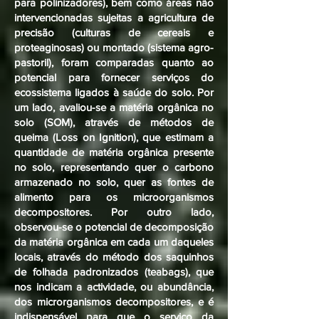
para polinizadores), bem como áreas não
intervencionadas sujeitas a agricultura de
precisão (culturas de cereais e
proteaginosas) ou montado (sistema agro-
pastoril), foram comparadas quanto ao
potencial para fornecer serviços do
ecossistema ligados à saúde do solo. Por
um lado, avaliou-se a matéria orgânica no
solo (SOM), através de métodos de
queima (Loss on Ignition), que estimam a
quantidade de matéria orgânica presente
no solo, representando quer o carbono
armazenado no solo, quer as fontes de
alimento para os microorganismos
decompositores. Por outro lado,
observou-se o potencial de decomposição
da matéria orgânica em cada um daqueles
locais, através do método dos saquinhos
de folhada padronizados (teabags), que
nos indicam a actividade, ou abundância,
dos microrganismos decompositores, e é
indispensável para que o serviço da